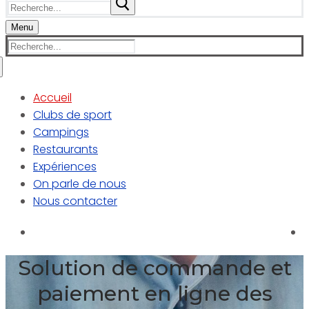
Rechercher
:
Menu
Rechercher
:
Accueil
Clubs de sport
Campings
Restaurants
Expériences
On parle de nous
Nous contacter
Solution de commande et
paiement en ligne des