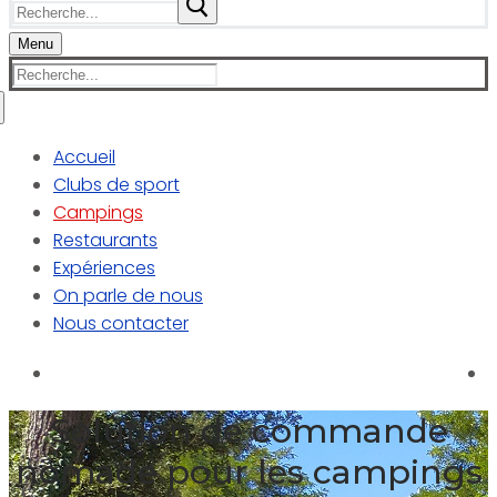
Rechercher
:
Menu
Rechercher
:
Accueil
Clubs de sport
Campings
Restaurants
Expériences
On parle de nous
Nous contacter
Solution de commande
nomade pour les campings