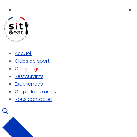
Aller
Menu
Fermer
au
contenu
Accueil
Clubs de sport
Campings
Restaurants
Expériences
On parle de nous
Nous contacter