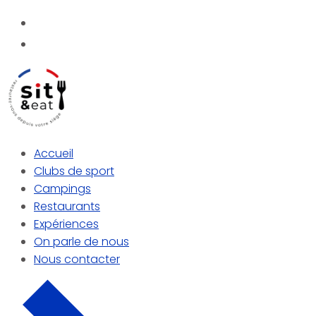
Aller
Menu
Fermer
au
contenu
Accueil
Clubs de sport
Campings
Restaurants
Expériences
On parle de nous
Nous contacter